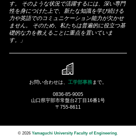
あることが「分かる」ということと、それが「できる」というこ
音楽に合わせて（そのスピードで）言えるようになるま
ても、弛まずトレーニングを続けていました。
受け入れについては、各大学ごとに、基準となるスコアが設定さ
す。 そのような状況で活躍するには、深い専門
語の情報をその速度で理解できるようになるという、情報処理の
とは、全く別のことですね。桜木花道が、あれほど人並外れた運
また、何かで耳にして「シャドーイングすればペラペラになるん
れています。募集要項等を確認して、その基準スコアの英語力を
で声に出す。
性を身につけた上で、新たな知識を学び続ける
山口大学図書館→「
語→学習用の資料
を利用する」
→
力がついていくからです。
動神経を持っていても、なぜ２万本のフリースローを１本１本打
応援しています。Enjoy the process of your learning!
だって」と言う人も、そう言っているだけではそのままです。実
事前に付けて準備しておく必要があります。それに間に合わなけ
つ必要があったのか……。言語の習得も同じです。
力や英語でのコミュニケーション能力が欠かせ
際に自分でやってみてください。やってみなければ、どれくらい
カラオケで歌っている自分の英語を録音し、オリジナル
れば、現地に行ってから語学学校へ行って（３か月、半年、１年
ぜひ試してみてください！Enjoy your reading!
の練習でどれくらいできるようになるか、分かりようがありませ
ません。 そのため、私たちは普遍的に役立つ基
間等）その力をつけてから、再チャレンジということもありま
と英語を比較する。
応援しています。Enjoy the process of your learning!
ん。
す。
礎的な力を教えることに重点を置いていま
洋画を
す。」
4.
自分の学習を観察・分析する。
とにかく実際に練習を始めれ
応援しています。Enjoy the process of your learning!
1. 字幕なしで観る
ば、さらに
どういう学習をどのように進めて行けば良いか
が分か
ってきます。工学部生（あなたの先輩）の中には、自分のデータ
2. 日本語字幕で観る
（スコア等）をグラフに描いて自分の学習を観察・分析し、在学
3. 英語字幕で観る
中にTOEIC 900点を突破した人もいます。
4. その過程で理解できなかった語や音を調べる
いろいろ試してみた上で、例えば「どうしても〇〇のタイプのリ
5. 実際に自分が使えるものをできるだけ吸収する
スニングがうまくいかない」等々、具体的に自分の課題が見えて
お問い合わせは、
工学部事務
まで。
きて、それをどう解決したらいいか困っているのなら、英語教員
繰り返し観たいくらい大好きな洋画であれば、上の1)〜
やE-Lab等、ぜひ相談してください。
0836-85-9005
5)を何度も繰り返す。
山口県宇部市常盤台2丁目16番1号
応援しています。Enjoy the process of your learning!
〒755-8611
洋楽や洋画を題材にしてであっても、
何を鍛えるためにどういう
トレーニングをするか
によって、その活用方法は様々で、あなた
次第です。そういう活用の仕方であれば、間違いなく効果はあり
ます。（私も、BeatlesやCarpentersのカセットテープをキュル
© 2026
Yamaguchi University Faculty of Engineering
.
キュルと同じ箇所を何度も何度も巻き戻しては再生し、聴き取ろ