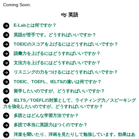
Coming Soon.
英語
E-Labとは何ですか？
English Laboratoryの略で、授業外で英語の学習をサポートする
英語が苦手です。どうすればいいですか？
サービスです。詳しくは以下を参照してください。工学教育研究
「苦手」と決めつけたのは誰でしょうか？ もし自分でそう思っ
TOEICのスコアを上げるにはどうすればいいですか？
センター「
E-Labについて
」
ているだけなら、忘れた方がいいでしょう。「苦手だ、苦手だ、
この質問をする人のほとんどが、まだ自分でその練習を本気で始
語彙力を上げるにはどうすればいいですか？
……」と自分に言い聞かせながら無理やり勉強して、あなたの脳
めていない人です。目標がTOEICスコアと定まっているのなら、
は喜んで学習しようとするでしょうか？
まだ自分では何も行動を起こしていない人は、とにかくまず始め
文法力を上げるにはどうすればいいですか？
そのための練習をとにかく何かすぐに始めるべきでしょう。
てください。何もしないで身に付く方法はありません。単語に
（「分かっちゃいるけど……」ですね。）
そのためにこれまでどんなことをやってみましたか？何もしない
1.
自分で自分の限界を設定するのを止める。
ことばの学習は、何
リスニングの力をつけるにはどうすればいいですか？
も、覚え方にも、人それぞれ相性があります。まず、自分でやっ
でこの質問だけをしている人は、とにかくまず何か始めることで
か特別な才能がある人だけができるようになる、というものでは
てみないことには、
どんな学習方法が自分に向いているか
どうか
リスニングを強化するために、どんなことをしましたか？ １つ
実際に練習を始めれば、さらにどういう学習をどのように進めて
TOEIC、TOEFL、IELTSの違いは何ですか？
す。なぜ文法が必要なのか（あるとどんなに役立つのか）、何も
ありません。練習すれば基本的に使えるようになるものです。
さえわかりません。
も挙げられない人、本気で取り組んだことがない人、いわゆる
行けば良いか、自分はどこを強化すべきか、それにはどうすべき
しない内は分かりようがないはずです。そのため、どんなアドバ
（もちろん、そこからさらに、作家や詩人のレベルまで英語を自
大まかに、以下の違いがあります。
留学したいのですが、どうすればいいですか？
「裏技」だけ知りたい人などは、どんなアドバイスを聞いても、
か、等々、次々にすべきことが見えてきます。
イスを聞いても、全くピンとこないはずです。
由自在に操れるようになるには……となると、それはまた別のお
これまで自分でいろいろと試してみたけれど（例えば、単語帳、
その意味も、効果も、全く理解できないはずです。とにかく自分
どんな留学をしたいのか、考えていますか？
TOEIC
：日常生活における英語でのコミュニケーション能力を測
IELTS／TOEFLの対策として、ライティング力／スピーキング
話です。）
アプリ、暗記ペン、フラッシュカード、付箋に単語を書いて家中
いろいろ試してみた上で、例えば「どうしてもPART 4が伸びな
からまず何か始めてください。そして、自分の状況を観察してく
基礎の基礎からやり直したいと考えている人は、
ごく薄い文法書
定するテスト
力を強化したいのですが、どうすればいいですか？
に貼りまくる、自分で単語を発音して録音・再生する、目に入る
い」等々、具体的に自分の課題が見えてきて、そこでどうすべき
ださい。
✔ 語学留学をしたいのなら、条件さえ整えば、ほぼいつでも行く
やドリル (中学英語の総まとめ等)
を１週間くらいでざっとやっ
2.
どんな英語を身に付けたいのかを考える。
2. どんな英語を身
TOEFL
：主に、米国およびその系列の大学・大学院に進学する
物を次から次へと英語で言う、辞書をすべて読む・食べる、
自分でもいろいろやってみてはいるんだけれど……という人は、
か困っているのなら、英語教員やE-Lab等、ぜひ相談してくださ
ことはできるはずです。考えるべきことは、以下のようなことで
多読とはどんな学習方法ですか？
てみてください。全体像を掴むのがねらいです。細かなところを
に付けたいのかを考える。漠然と「英語ができたらいいなあ」と
ために必要な英語力を測定するテスト
等々）、それでもどうもうまくいかないという人は、以下の方法
ぜひ、E-Labや英語教員に、具体的に相談してみてください。
実際に何かすでに取り組んでみた上で、どうも自分のリスニング
い。
す:
あまりに気にせず、どんどん進んでください。その時の姿勢は、
思っているだけでは、いつまで経ってもそのままです。あなたが
読むこと自体をトレーニングして、その言語を学習していく方法
IELTS
：主に、英国およびその系列の大学・大学院に進学するた
多読で本当に英語力はつくのですか？
もぜひ試してみてください。
でどこに焦点を当てて練習・強化していけばいいのか……と困っ
スポーツやゲームの
ルールを全体的に理解する
ような気持ちでや
英語を必要と考えるのはどんなことでしょうか。どんなことをし
です。英語（外国語）の場合、それを非常に簡単で読みやすい本
めに必要な英語力を測定するテスト
工学教育研究センター「
E-Labについて
」
応援しています。Enjoy the process of your learning!
ている人は、以下の指針を参考にして、具体的に自分のリスニン
つきます。10年程前から日本でも再注目され、豊田高専や順天堂
洋楽を聞いたり、洋画を見たりして勉強しています。効果はあ
ってみてください。ルールや規則が分からなければ、それに参加
たいために英語を身に付けたいのでしょうか？ 例えば、
から始めます。精読（辞書をみっちり引いて一字一句すべて和訳
TOEIC
：日常生活における英語でのコミュニケーション能力を測
1.
単語の覚え方
（秘伝）
グの問題はどこにあるのかを観察してみてください。一般に、
留学プログラム（自分が利用できるものはあるか）
大学、関西大学他、今では多くの教育機関で導入され、その成果