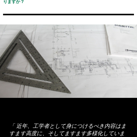
することさえできませんね。
りますか？
していくくらいまで綿密に読む方法）とは異なり、楽しみながら
定するテスト
過去の先輩の例を挙げると、E-Labを活用して、以下のようなト
2.
続・単語の覚え方
（秘伝）
「聴き取れる！」となるまでに、以下のようなレベルをその瞬間
がデータ（TOEICスコアの伸びなど）として発表されています。
研究（論文の読み書き）のため
時期（長期休暇中か、休学してか、卒業してか、等）
たくさん読むことで、
読む力（英語で理解する力）を身に付ける
レーニングを継続して行って、留学に求められていたスコアを取
この質問を誰かにして確かめてみたいという気持ちがあるという
瞬間ですべてクリアしなければその域に達することができないと
多読関連の書籍や雑誌も多数刊行されています。インターネット
受験の時などに買った分厚い文法書を手にして「やっぱ、これ、
それぞれの客観テストのHPを参照してください。
「１」を試してみた人は,「２」に書いてあることが実感できる
ことのできる学習法です。その要は、量です。何百冊、何万単語
得し、先方の大学（英国等）への受け入れを許可された学生が何
ことは、もう何となく自分でその答えを実感しているのではない
研究（プレゼン）のため
期間（何週間、何か月か、等）
考えられています。
でも検索すると簡単にその情報が入手できます。日本多読学会の
全部読まないとダメか……」と思っている人、やめた方がいいで
はずです。その上で、アドバイスです。「使って覚えて」みてく
のスケールで読むという意識に切り替えて、こつこつ、自分のペ
人もいます。
でしょうか？ 単に鑑賞しているだけでは、ほとんど英語力の向
HPには、多読用のブックリストも掲載されています。
すね。あなたは英語を専攻している学生ではないですね。他に学
就職（そこで求められている英語力は？）のため
場所（どの国のどの都市へか）
ださい。自分で使う気があるのとないのとでは、記憶の強さは歴
ースで、進めていきます。
上には効果はないでしょう。（映画評論家になるような方は年間
Level １： 語彙が分かるかどうか。
びたいことが山ほどあって、そんな時間はないはずです。
然としています。
数百本も観るそうですが、皆さん英語やその他の言語にご堪能で
Level ２： 語彙の音が分かるかどうか。
海外旅行のため
費用
豊田高専における英語多読授業の成果と課題
多読の読み方の基本は以下のとおりです。
IELTS／TOEFLで出題されるスピーキングの練習。英語
しょうか……？） 自分が映画を楽しんでいる時の様子を客観的
Level ３： 文構造（パタン、かたまり、つながり）が分かるか
その
文法書を「辞書として」活用
してみてください。１ページ目
自分にとってこの単語は必要だ、覚える必要があると思うもの
洋画を楽しむため
に考えてみてください。言語情報は字幕で得て、音声情報に関し
重要なことは、
継続する
ことです。やってみたことがある人は分
どうか。
話者の教員の元で継続的に行って、論理的に、明確に、自
から読んでいくのではなく、分からない構文や文法事項に出会っ
辞書は引かない。
読書中は、その流れを止めず、英語のま
を、リストの中だけで記憶するのではなくて、その単語を使う場
ては、ほとんど無意味音が「頭の中を通らずに」流れていってい
留学中の目標・目的（みっちりトレーニングを受けたい、まず海
かると思いますが、１冊や２冊読んだところで何の変化も感じら
Level ４： すべて「見れば」分かるものが、音のスピードにつ
友達をおしゃべりするため
たときに、その文法書を「引いて」その関連項目のところだけ読
ま理解しようとする。（この時、挿絵などを見ながら読む
面、フレーズ、文、等々をいくつも思い浮かべて（イメージトレ
分の考えを述べるトレーニング。
るだけの状態に近いのではないでしょうか。「今日は洋画を見た
外に行ってみたい、観光もしてみたい、現地のアクティビティに
れないでしょう。読んだ本の内容から知識を得ようとするのが主
いていけるか。
んで、仕組みを理解してください。理解できたら、文法書は閉じ
ことでとても効果が高まる）どうしても確認したい語は、
卒業するため
ーニング）、自分でその単語を使ってみてください（代入法）。
から、英語の勉強を２時間もした！」と、根拠のないなぐさめく
参加してみたい、等々）もさまざまです。
↓
たる目的ではないからです。多読は、読むこと自体をトレーニン
IELTS／TOEFLで出題されるエッセイ・ライティングの
て、先へ先へと進みましょう。そうやって、自分が必要となるも
読書後、辞書を引く。
その状況の中でその単語がセットで記憶され、それが使えるよう
「聴き取れる！」
らいにはなるかもしれませんが……。
グして、その言語を学習していく方法です。その
要は量
にありま
の（出会ったもの）から知識をどんどん蓄えていってください。
分からないところは飛ばす。
８〜９割理解できる本を選
になります。
練習。毎週１つ（あるいは２つ）の英文エッセイを書いて
✔ 大学・大学院への進学を考えているのなら、
す。何百冊、何万単語のスケールで読むという意識に切り替える
ぶ。その上で、分からないところに出くわしたら、想像し
3.
身に付けたい英語から練習を始める。
自分にとって必要と思う
大変なことをやってのけているわけですね。そこで、そのどの
ですが、
トレーニングの目的を持って洋楽や洋画を活用する
とい
必要があります。だからこそ、まず自分の力量を知り、自分が楽
教員宛にメールで送信し、採点基準に則した添削指導を受
文法や構文は、そう言われれば（テストなどで）分かるけど、実
ながら、読み進む。
ものから始めるべきです。ねらいを絞って、その英語を身に付け
応援しています。Enjoy the process of your learning!
それ相応の準備（少なくとも１年間以上）が必要です。上に示し
Levelでつまずくことが多いのか、自分のリスニングを観察・分
うのであれば、もちろん、話は別です。例えば、
しめるものを自分で見つけられるようになることがとても重要で
際の英文や会話の中では気付けない、ましてや自分では使えな
つまらなくなったらやめる。
厚めの本を読むようになった
るために、とにかく行動することです。何もせず待っていても、
けるトレーニング。
た渡航自体に関わることの前に、
現地で行いたいことは何か（自
析してみてください。つまずくところは、同じ人でも、場面ごと
す。それができるようになると、どんどん読み進めることができ
い……という人、あと少しです！「引き出しから取り出す」練習
時のアドバイス。楽しめないものを我慢して読むのではな
何も起こりません。
分の研究活動等）を明確にすること
が極めて重要です。それに応
に、英文ごとに、その都度変わってきます。実際に自分がその時
流れてくる言語に集中して、その台詞を自分の力で聴き
るようになります。
をしましょう。その構文や文法を使って、入れ替え練習（代入
く、楽しめるものを次々と見つけて読む。(自分で自分の
じて、どの国の、どの大学・大学院の、どの研究者のところで学
つまずいたところに焦点を当てて、そのレベルごとに練習・強化
法）をして、
使う練習をしてください
。数学や物理などで公式が
これを読んでいるあなたは、英語を専門として勉強している人で
取るために何度も何度も同じところを繰り返し聴く、掻き
読む力を知り、選べるようになる力を付けることが極めて
ぜひ相談して、活用してみてください。
びたい、という具合に、具体的に絞られていきます。この大学
してみてください。聴き取れなかったところが１つひとつ減って
多読トレーニングは、読む力を身に付けることを通して、
英語で
自由自在に使えるようになるのと同じです。その公式自体が理解
はないはずです。他に専攻している分野があるはずです。ですか
重要)
（研究者）選びをするために、日頃の研究活動や先行研究などを
取る、等々。
いき、どんどん聴き取れるようになっていきます。
理解する力を身に付ける
学習法です。流れてくるものを受動的に
できても、それを実際にどこでどう使うのか、すぐにそれを使い
すでに承知していることとは思いますが、数週間でパッとスコア
ら、百尺竿頭とまでは申しません。しかし、言語の習得は実技で
通してしっかり調べていく必要があります。
受け取るのとは違って、自分で目を動かして進んでいかなけれ
こなせるようにはなりませんね。文法や構文も、いつでもさっと
が伸びたりはしません。早めの準備が必要です。上で紹介した先
台詞の原稿をその通りに言えるようになるまで繰り返し
す。練習しなければ、決して身に付きません。時々「どこから勉
応援しています。Enjoy the process of your learning!
ば、何も情報は得られません。こうした主体的に英語を理解しよ
工学部図書館にも「多読コーナー」があります。山口大学図書館
「 近年、工学者として身につけるべき内容はま
使えるようにするには、実際にそれを使う練習が必要なのです。
輩たちは、「自分は近い将来必ず留学するんだ！」と心に決め
強すればいいか分かりません」などと言う人がありますが、そう
そして、英語力です。留学したいと考えているということですの
練習する。
うとする力をトレーニングすると、
リスニング力も向上
していき
のHPにも、おすすめのシリーズや多読記録の付け方などの情報
て、海外へ出掛けることさえできなかったコロナ禍の只中にあっ
言う人は、まだ何も自分で始めてさえいないからです。
すます高度に、そしてますます多様化していま
で、TOEFLやIELTSについては承知のことと思います。留学生の
ます。そのデータも様々報告されています。音速で流れてくる英
があります。