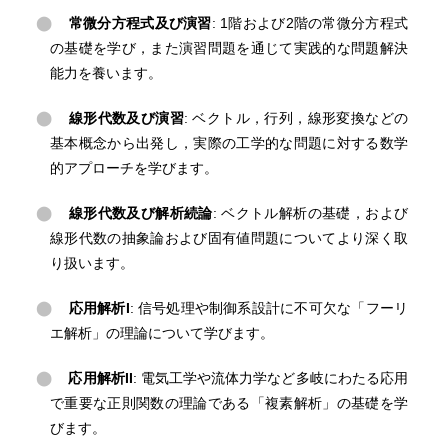
常微分方程式及び演習
: 1階および2階の常微分方程式
の基礎を学び，また演習問題を通じて実践的な問題解決
能力を養います。
線形代数及び演習
: ベクトル，行列，線形変換などの
基本概念から出発し，実際の工学的な問題に対する数学
的アプローチを学びます。
線形代数及び解析続論
: ベクトル解析の基礎，および
線形代数の抽象論および固有値問題についてより深く取
り扱います。
応用解析I
: 信号処理や制御系設計に不可欠な「フーリ
エ解析」の理論について学びます。
応用解析II
: 電気工学や流体力学など多岐にわたる応用
で重要な正則関数の理論である「複素解析」の基礎を学
びます。