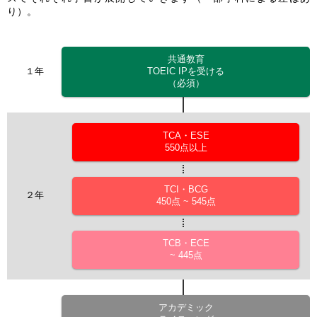
り）。
共通教育
１年
TOEIC IPを受ける
（必須）
TCA・ESE
550点以上
TCI・BCG
２年
450点 ~ 545点
TCB・ECE
~ 445点
アカデミック