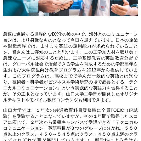
急速に進展する世界的なDX化の波の中で、海外とのコミュニケーシ
ョンは、より身近なものとなって今日を迎えています。日本の企業
や製造業界では、ますます英語の運用能力が求められていること
を、皆さんはご存知のことと思います。この工学系人材を取り巻く
急速なニーズに対応するために、工学基礎教育の英語教育分野で
は、グローバル社会で活躍できる学生を育成するための学部高年次
生および大学院生向け教育プログラムを2013年から提供していま
す。このプログラムは、高校までで学んだ一般的な英語とは異な
り、技術者・科学者がビジネスや学術研究の場で必要とする「テク
ニカルコミュニケーション」という実践的な英語力を習得すること
が、その主眼となっています。山口大学工学部が開発したオリジナ
ルテキストやモバイル教材コンテンツも利用できます。
山口大学では、１年次の共通教育科目履修時に全員TOEIC（IP試
験）を受験することになっていますが、その１年間で取得したスコ
アに応じて、２年次から常盤キャンパスで受講できる「テクニカル
コミュニケーション」英語科目が３つのグループに分かれ、５５０
点以上のクラス、４５０～５４５点のクラス、４５０点未満のクラ
スでそれぞれ学習が展開していきます（一部学科による差はあ