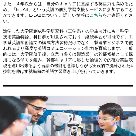
また、４年次からは、自分のキャリアに直結する英語力を高めるた
め、「E-LAB」という英語の個別学習支援サービスに参加すること
ができます。E-LABについて、詳しい情報は
こちら
をご参照くださ
い。
進学した大学院創成科学研究科（工学系）の学生向けにも「科学・
技術英語特論」科目群が用意されており、継続学習が可能です。工
学系英語学術論文の構成方法習得だけでなく、製造業ビジネスで使
われるより高度な英語コミュニケーション能力を育成します。一般
的には、大学院修了後、企業（多くは製造業）の幹部候補として採
用になる傾向を鑑み、幹部キャリアに応じた論理的で的確な英語表
現を運用出来るよう言語の機能を意識しながら実践的で洗練された4
技能を伸ばす就職前の英語学習磨き上げを行っていきます。