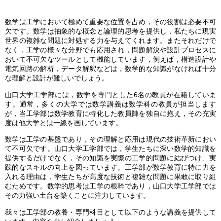
数学は工学において極めて重要な位置を占め，その役割は必要不可
欠です。数学は抽象的な概念と論理的思考を提供し，私たちに現実
世界の複雑な問題に対処する力を与えてくれます。またそれだけで
なく，工学の様々な分野でも応用され，問題解決や設計プロセスに
おいて不可欠なツールとして機能しています，例えば，構造設計や
電気回路の解析，データ解釈などは，数学的な知識がなければ十分
な理解と設計が難しいでしょう。
山口大学工学部には，数学を専門とした6名の教員が在籍していま
す。通常，多くの大学では数学講義は数学科の教員が担当します
が，当工学部は数学教育に特化した教員陣を独自に抱え，その充実
度は他大学とは一線を画しています。
数学は工学の基盤であり，その理解と応用は現代の技術革新におい
て不可欠です。山口大学工学部では，学生たちに深い数学的知識を
提供するだけでなく，その知識を実際の工学的問題に結びつけ、実
践的なスキルの向上を図っています。工学部が数学教育に特に力を
入れる理由は，学生たちが高度な技術と複雑な問題に果敢に取り組
むためです。数学的思考は工学の根幹であり，山口大学工学部では
その力強い土台を築くことに注力しています。
我々は工学部の教養・専門科目として以下のような講義を提供して