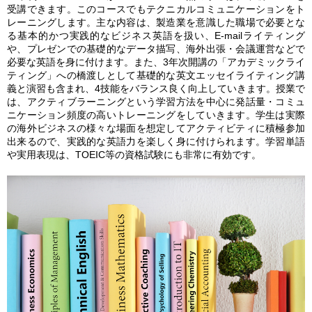
受講できます。このコースでもテクニカルコミュニケーションをト
レーニングします。主な内容は、製造業を意識した職場で必要とな
る基本的かつ実践的なビジネス英語を扱い、E-mailライティング
や、プレゼンでの基礎的なデータ描写、海外出張・会議運営などで
必要な英語を身に付けます。また、3年次開講の「アカデミックライ
ティング」への橋渡しとして基礎的な英文エッセイライティング講
義と演習も含まれ、4技能をバランス良く向上していきます。授業で
は、アクティブラーニングという学習方法を中心に発話量・コミュ
ニケーション頻度の高いトレーニングをしていきます。学生は実際
の海外ビジネスの様々な場面を想定してアクティビティに積極参加
出来るので、実践的な英語力を楽しく身に付けられます。学習単語
や実用表現は、TOEIC等の資格試験にも非常に有効です。