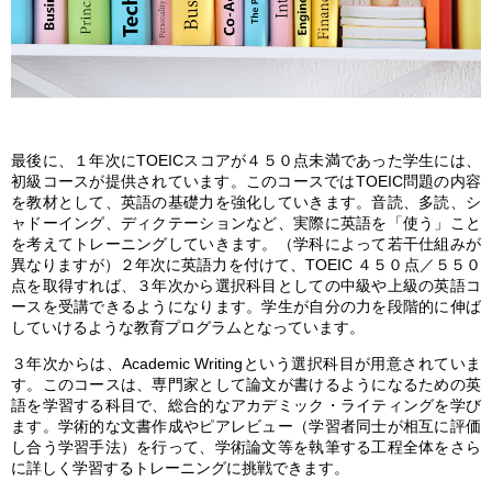
最後に、１年次にTOEICスコアが４５０点未満であった学生には、
初級コースが提供されています。このコースではTOEIC問題の内容
を教材として、英語の基礎力を強化していきます。音読、多読、シ
ャドーイング、ディクテーションなど、実際に英語を「使う」こと
を考えてトレーニングしていきます。（学科によって若干仕組みが
異なりますが）２年次に英語力を付けて、TOEIC ４５０点／５５０
点を取得すれば、３年次から選択科目としての中級や上級の英語コ
ースを受講できるようになります。学生が自分の力を段階的に伸ば
していけるような教育プログラムとなっています。
３年次からは、Academic Writingという選択科目が用意されていま
す。このコースは、専門家として論文が書けるようになるための英
語を学習する科目で、総合的なアカデミック・ライティングを学び
ます。学術的な文書作成やピアレビュー（学習者同士が相互に評価
し合う学習手法）を行って、学術論文等を執筆する工程全体をさら
に詳しく学習するトレーニングに挑戦できます。