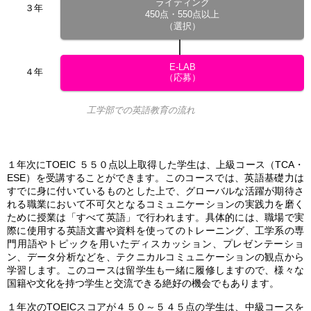
ライティング
３年
450点・550点以上
（選択）
E-LAB
４年
（応募）
工学部での英語教育の流れ
１年次にTOEIC ５５０点以上取得した学生は、上級コース（TCA・
ESE）を受講することができます。このコースでは、英語基礎力は
すでに身に付いているものとした上で、グローバルな活躍が期待さ
れる職業において不可欠となるコミュニケーションの実践力を磨く
ために授業は「すべて英語」で行われます。具体的には、職場で実
際に使用する英語文書や資料を使ってのトレーニング、工学系の専
門用語やトピックを用いたディスカッション、プレゼンテーショ
ン、データ分析などを、テクニカルコミュニケーションの観点から
学習します。このコースは留学生も一緒に履修しますので、様々な
国籍や文化を持つ学生と交流できる絶好の機会でもあります。
１年次のTOEICスコアが４５０～５４５点の学生は、中級コースを